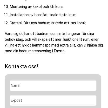
Montering av kakel och klinkers
Installation av handfat, toalettstol m.m.
Grattis! Ditt nya badrum är redo att tas i bruk
Vare sig du har ett badrum som inte fungerar för dina
behov idag, och vill skapa ett mer funktionellt rum, eller
vill ha ett lyxigt hemmaspa med extra allt, kan vi hjälpa dig
med din badrumsrenovering i Farsta.
Kontakta oss!
N
a
m
n
E
*
-
p