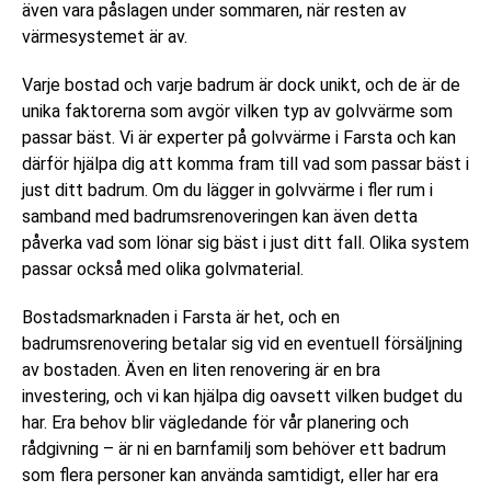
även vara påslagen under sommaren, när resten av
värmesystemet är av.
Varje bostad och varje badrum är dock unikt, och de är de
unika faktorerna som avgör vilken typ av golvvärme som
passar bäst. Vi är experter på golvvärme i Farsta och kan
därför hjälpa dig att komma fram till vad som passar bäst i
just ditt badrum. Om du lägger in golvvärme i fler rum i
samband med badrumsrenoveringen kan även detta
påverka vad som lönar sig bäst i just ditt fall. Olika system
passar också med olika golvmaterial.
Bostadsmarknaden i Farsta är het, och en
badrumsrenovering betalar sig vid en eventuell försäljning
av bostaden. Även en liten renovering är en bra
investering, och vi kan hjälpa dig oavsett vilken budget du
har. Era behov blir vägledande för vår planering och
rådgivning – är ni en barnfamilj som behöver ett badrum
som flera personer kan använda samtidigt, eller har era