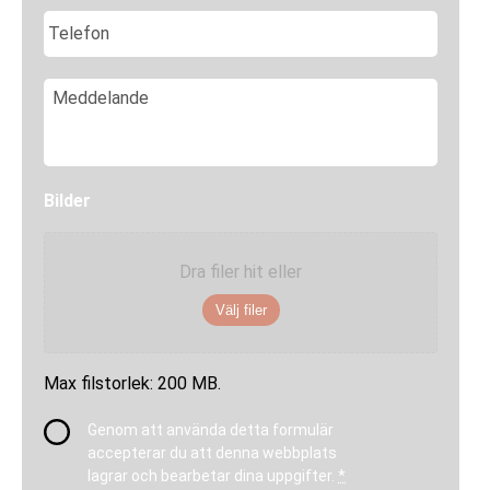
o
T
s
e
t
l
*
e
M
f
e
o
d
n
d
e
l
Bilder
a
n
d
Dra filer hit eller
e
Välj filer
Max filstorlek: 200 MB.
I
Genom att använda detta formulär
n
accepterar du att denna webbplats
t
lagrar och bearbetar dina uppgifter.
*