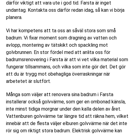
därför viktigt att vara ute i god tid. Farsta är inget
undantag. Kontakta oss därför redan idag, så kan vi börja
planera.
Vi har kompetens att ta oss an såväl stora som små
badrum. Vi fixar moment som dragning av vatten och
avlopp, montering av tätskikt och spackling mot
golvbrunnen. En stor fördel med att anlita oss för
badrumsrenovering i Farsta är att vi vet vilka material som
fungerar tillsammans, och vilka som inte gör det. Det gör
att du är trygg mot obehagliga överraskningar när
arbetetet är slutfört.
Många som väljer att renovera sina badrum i Farsta
installerar också golvvärme, som ger en ombonad känsla,
inte minst tidiga morgnar under den kalla delen av året.
Vattenburen golvvärme tar längre tid att räkna hem, vilket
innebär att de flesta väljer elburen golvvärme när det inte
rör sig om riktigt stora badrum. Elektrisk golvvärme kan