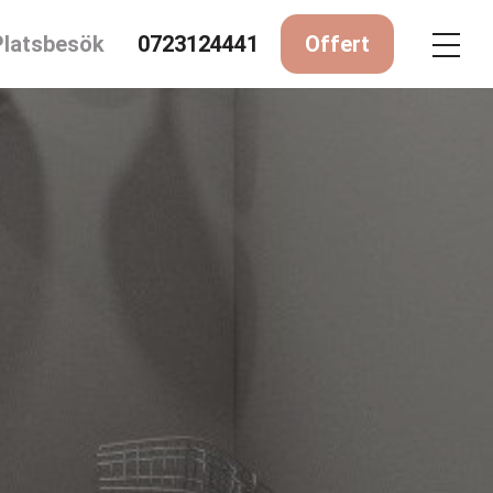
Platsbesök
0723124441
Offert