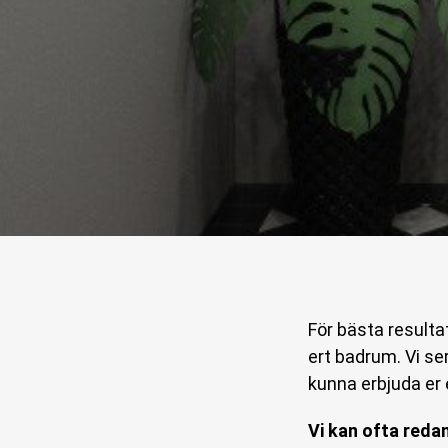
För bästa resultat
ert badrum. Vi ser
kunna erbjuda er 
Vi kan ofta reda