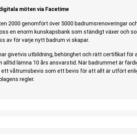
 digitala möten via Facetime
rten 2000 genomfört över 5000 badrumsrenoveringar och v
 oss en enorm kunskapsbank som ständigt växer och som
ss av för varje nytt badrum vi skapar.
ar givetvis utbildning, behörighet och rätt certifikat för 
 vi alltid lämna 10 års ansvarstid. När badrummet är färdi
ett våtrumsbevis som ett bevis för att allt är utfört en
lagens regler.