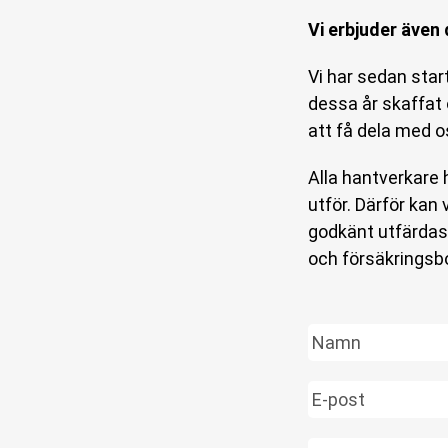
Vi erbjuder även
Vi har sedan sta
dessa år skaffat
att få dela med o
Alla hantverkare h
utför. Därför kan
godkänt utfärdas 
och försäkringsbo
N
a
m
E
n
-
*
p