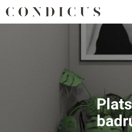
Plat
badr