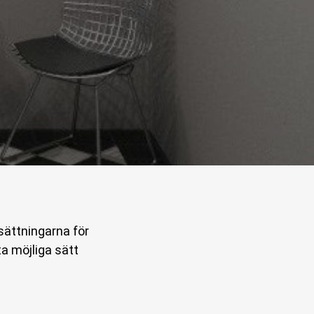
tsättningarna för
ta möjliga sätt