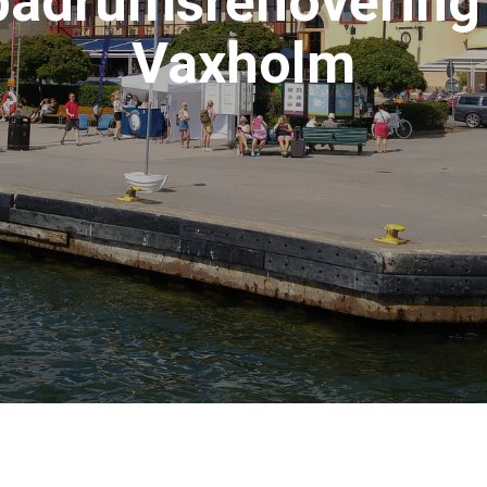
badrumsrenovering 
Vaxholm