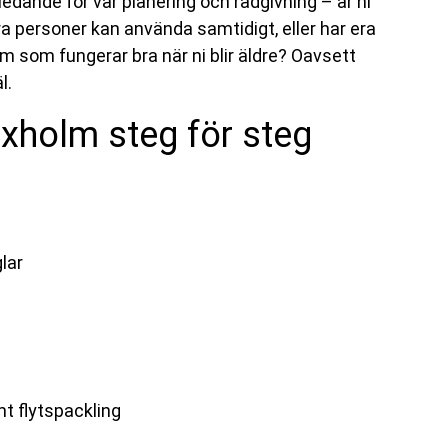
ledande för vår planering och rådgivning – är ni
 personer kan använda samtidigt, eller har era
rum som fungerar bra när ni blir äldre? Oavsett
l.
xholm steg för steg
lar
t flytspackling