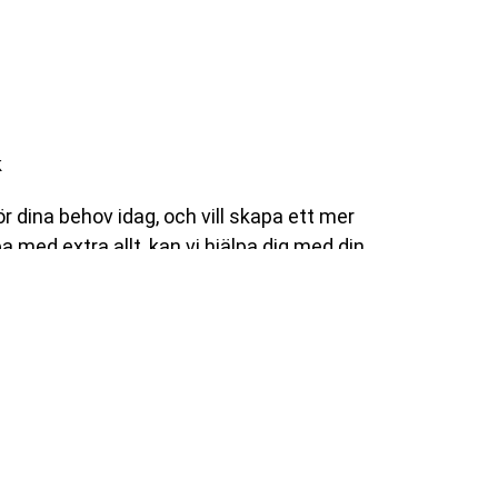
k
r dina behov idag, och vill skapa ett mer
pa med extra allt, kan vi hjälpa dig med din