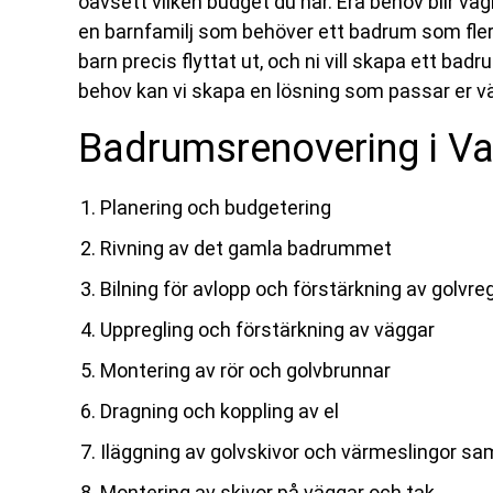
oavsett vilken budget du har. Era behov blir väg
en barnfamilj som behöver ett badrum som flera
barn precis flyttat ut, och ni vill skapa ett bad
behov kan vi skapa en lösning som passar er vä
Badrumsrenovering i Va
Planering och budgetering
Rivning av det gamla badrummet
Bilning för avlopp och förstärkning av golvreg
Uppregling och förstärkning av väggar
Montering av rör och golvbrunnar
Dragning och koppling av el
Iläggning av golvskivor och värmeslingor sam
Montering av skivor på väggar och tak