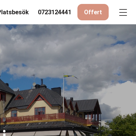
Platsbesök
0723124441
Offert