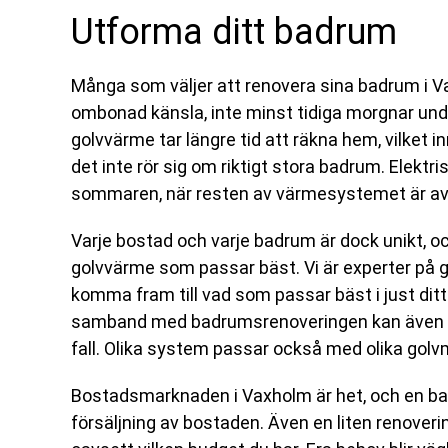
Utforma ditt badrum
Många som väljer att renovera sina badrum i V
ombonad känsla, inte minst tidiga morgnar unde
golvvärme tar längre tid att räkna hem, vilket i
det inte rör sig om riktigt stora badrum. Elekt
sommaren, när resten av värmesystemet är av
Varje bostad och varje badrum är dock unikt, oc
golvvärme som passar bäst. Vi är experter på g
komma fram till vad som passar bäst i just ditt
samband med badrumsrenoveringen kan även det
fall. Olika system passar också med olika golvm
Bostadsmarknaden i Vaxholm är het, och en bad
försäljning av bostaden. Även en liten renoverin