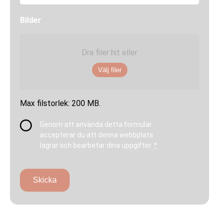
e
l
Bilder
a
n
d
Dra filer hit eller
e
Välj filer
Max filstorlek: 200 MB.
I
Genom att använda detta formulär
n
accepterar du att denna webbplats
t
lagrar och bearbetar dina uppgifter.
*
e
g
r
i
t
e
t