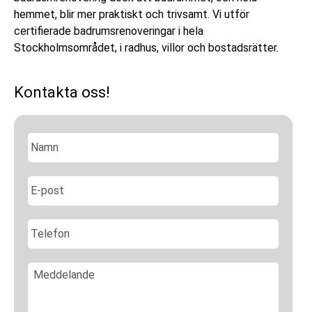
hemmet, blir mer praktiskt och trivsamt. Vi utför
certifierade badrumsrenoveringar i hela
Stockholmsområdet, i radhus, villor och bostadsrätter.
Kontakta oss!
N
a
m
n
E
*
-
p
o
T
s
e
t
l
*
e
M
f
e
o
d
n
d